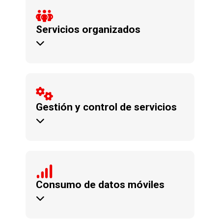
personal que lo utiliza.
servicios organizados y asignados al
Servicios organizados
centro de costo. Ten todos los
Asigna usuarios a departamentos y
de número o adiciona GB adicionales.
suspende o cambia de Sim. Cambia
Gestión y control de servicios
telefonía de tus usuarios. Activa,
Control total sobre los servicios de
consumo es mayor.
como en qué días de la semana el
Consumo de datos móviles
consumo de datos, por mes, día, así
Información granular de uso y