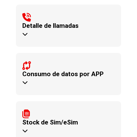
colaborador, departamento o global.
Detalle de llamadas
descargables de llamadas por
Reportes en tiempo real
para una mejor toma de decisiones.
Consumo de datos por APP
datos móviles por APP. Información
Información granular de consumo de
por robo o extravío.
contrataciones inmediatas o cambio
Stock de Sim/eSim
adicionales. Ideal para
Siempre entregamos Sims & eSims