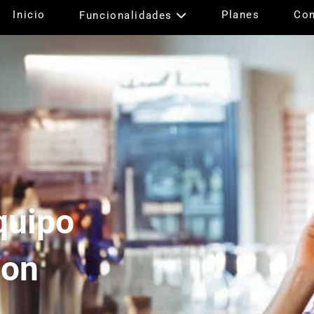
Inicio
Planes
Con
Funcionalidades
quipo
con