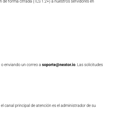
 de forma cifrada (TLS 1.2+) a nuestros servidores en
vo o enviando un correo a
soporte@nextor.io
. Las solicitudes
l canal principal de atención es el administrador de su