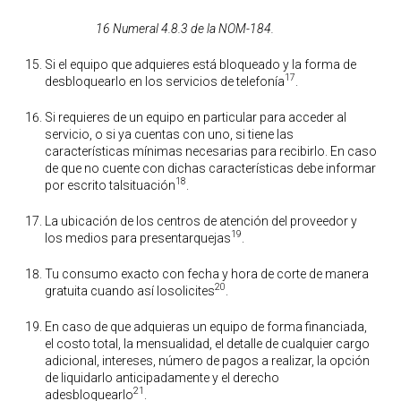
16 Numeral 4.8.3 de la NOM-184.
Si el equipo que adquieres está bloqueado y la forma de
17
desbloquearlo en los servicios de telefonía
.
Si requieres de un equipo en particular para acceder al
servicio, o si ya cuentas con uno, si tiene las
características mínimas necesarias para recibirlo. En caso
de que no cuente con dichas características debe informar
18
por escrito talsituación
.
La ubicación de los centros de atención del proveedor y
19
los medios para presentarquejas
.
Tu consumo exacto con fecha y hora de corte de manera
20
gratuita cuando así losolicites
.
En caso de que adquieras un equipo de forma financiada,
el costo total, la mensualidad, el detalle de cualquier cargo
adicional, intereses, número de pagos a realizar, la opción
de liquidarlo anticipadamente y el derecho
21
adesbloquearlo
.