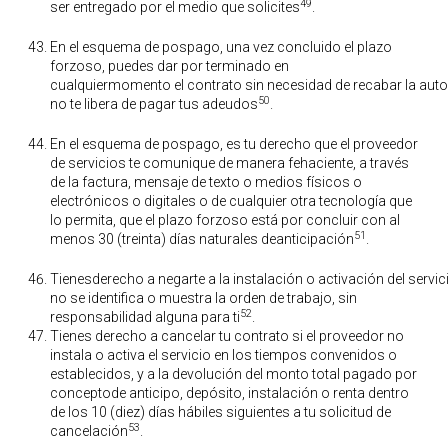
49
ser entregado por el medio que solicites
.
En el esquema de pospago, una vez concluido el plazo
forzoso, puedes dar por terminado en
cualquiermomento el contrato sin necesidad de recabar la autor
50
no te libera de pagar tus adeudos
.
En el esquema de pospago, es tu derecho que el proveedor
de servicios te comunique de manera fehaciente, a través
de la factura, mensaje de texto o medios físicos o
electrónicos o digitales o de cualquier otra tecnología que
lo permita, que el plazo forzoso está por concluir con al
51
menos 30 (treinta) días naturales deanticipación
.
Tienesderecho a negarte a la instalación o activación del servic
no se identifica o muestra la orden de trabajo, sin
52
responsabilidad alguna para ti
.
Tienes derecho a cancelar tu contrato si el proveedor no
instala o activa el servicio en los tiempos convenidos o
establecidos, y a la devolución del monto total pagado por
conceptode anticipo, depósito, instalación o renta dentro
de los 10 (diez) días hábiles siguientes a tu solicitud de
53
cancelación
.