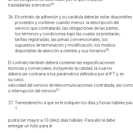
29
trasladarlas a terceros
.
Elcontrato de adhesión y su carátula deberán estar disponibles e
proveedor y contener cuando menos: la descripción del
servicio que contratarás, las obligaciones de las partes,
los términos y condiciones bajo las cuales se prestarán,
tarifas registradas, las penas convencionales, los
supuestos de terminación y modificación, los medios
30
disponibles de atención a clientes y sus horarios
.
El contrato también deberá contener las especificaciones
técnicas y comerciales, incluyendo la calidad, la cual no
deberá ser contraria a los parámetros definidos por el IFT y, en
su caso,
velocidad del servicio de telecomunicaciones contratada, así com
31
o interrupción del servicio
.
Tienesderecho a que se te indiquen los días y horas hábiles para 
1
podrá ser mayor a 10 (diez) días hábiles. Para ello te debe
entregar un folio para el