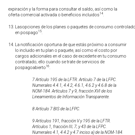
expiración y la forma para consultar el saldo, así como la
14
oferta comercial activada o beneficios incluidos
.
Lasopciones de los planes o paquetes de consumo controlado y l
15
en pospago
.
La notificación oportuna de que estás próximo a consumir
lo incluido en tu plan o paquete, así como el costo por
cargos adicionales en el caso de excederte en tu consumo
contratado; ello cuando se trate de servicios de
16
pospagoabierto
.
7 Artículo 195 de la LFTR. Artículo 7 de la LFPC.
Numerales 4.4.1, 4.4.2, 4.6.1, 4.6.2 y 4.6.8 de la
NOM-184. Artículos 7 y 9, fracción XVI de los
Lineamientos de Información Transparente.
8 Artículo 7 BIS de la LFPC.
9 Artículos 191, fracción V y 195 de la LFTR.
Artículos 1, fracción III; 7; y 43 de la LFPC.
Numerales 4.1, 4.4.2 y 4.7 inciso a) de la NOM-184.