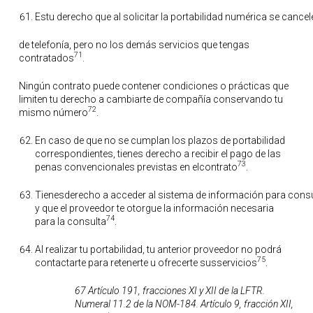
Estu derecho que al solicitar la portabilidad numérica se cance
de telefonía, pero no los demás servicios que tengas
71
contratados
.
Ningún contrato puede contener condiciones o prácticas que
limiten tu derecho a cambiarte de compañía conservando tu
72
mismo número
.
En caso de que no se cumplan los plazos de portabilidad
correspondientes, tienes derecho a recibir el pago de las
73
penas convencionales previstas en elcontrato
.
Tienesderecho a acceder al sistema de información para consult
y que el proveedor te otorgue la información necesaria
74
para la consulta
.
Al realizar tu portabilidad, tu anterior proveedor no podrá
75
contactarte para retenerte u ofrecerte susservicios
.
67 Artículo 191, fracciones XI y XII de la LFTR.
Numeral 11.2 de la NOM-184. Artículo 9, fracción XII,