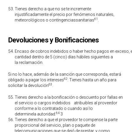
Tienes derecho a que no se te incremente
injustificadamente el precio por fenómenos naturales,
61
meteorológicos o contingenciassanitarias
.
Devoluciones y Bonificaciones
Encaso de cobros indebidos o haber hecho pagos en exceso, el
cantidad dentro de 5 (cinco) días hábiles siguientes a
la reclamación.
Si no lo hace, además de la sanción que corresponda, estará
62
obligado a pagar los intereses
. Tienes hasta un año para
63
solicitar la devolución
.
Tienes derecho a la bonificación o descuento por fallas en
el servicio o cargos indebidos atribuibles al proveedor
conforme a lo contratado o cuando así lo
64
determinela autoridad.
3
Tienes derecho a que el proveedor te compense la parte
proporcional del servicio, plan o paquete de
telecomunicaciones que se dejó de prestar, y como