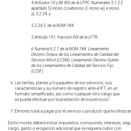
4 Artículos 10 y 86 BIS de la LFPC. Numerales 5.1.2.2
apartado 5) inciso c) subinciso 3, inciso w), e inciso
y); 5.2.24; y
5.2.24.2. de la NOM-184.
5 Artículo 191, fracción XIX de la LFTR.
6 Numeral 6.2.7 de la NOM-184. Lineamiento
Décimo Octavo de los Lineamientos de Calidad del
Servicio Móvil (LCSM). Lineamiento Décimo Quinto
de los Lineamientos de Calidad del Servicio Fijo
(LCSF).
Las tarifas, planes y/o paquetes de los servicios, sus
características y su número de registro ante el IFT, en un
formato simplificado, así como cualquier otro cargo que
7
se pueda efectuar por la prestación de losservicios
.
Elmonto total a pagar por el servicio o producto que te ofrezcan
Dicho monto deberá incluir impuestos, comisiones, intereses, segu
cargo, gasto o erogación adicional que se requiera cubrir con