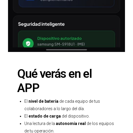
Qué verás en el
APP
El
nivel de batería
de cada equipo de tus
colaboradores a lo largo del día.
El
estado de carga
del dispositivo.
Una lectura de la
autonomía real
de los equipos
de tu operación.