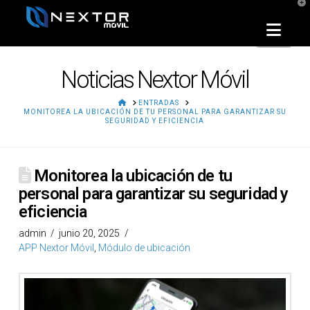
T
t
W
Nav
Noticias Nextor Móvil
HOME
ENTRADAS
MONITOREA LA UBICACIÓN DE TU PERSONAL PARA GARANTIZAR SU
SEGURIDAD Y EFICIENCIA
Monitorea la ubicación de tu
personal para garantizar su seguridad y
eficiencia
admin
junio 20, 2025
APP Nextor Móvil
,
Módulo de ubicación