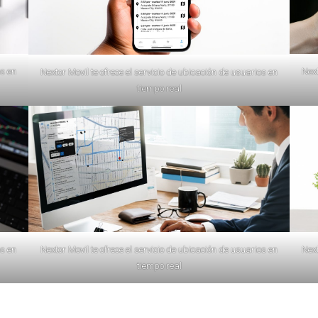
os en
Next
Nextor Movil te ofrece el servicio de ubicación de usuarios en
tiempo real
os en
Nextor Movil te ofrece el servicio de ubicación de usuarios en
Next
tiempo real