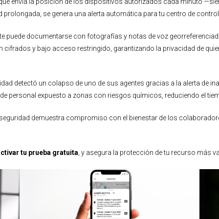
que envía la posición de los dispositivos autorizados cada minuto —si
ad prolongada, se genera una alerta automática para tu centro de control
te puede documentarse con fotografías y notas de voz georreferenciada
 cifrados y bajo acceso restringido, garantizando la privacidad de qui
dad detectó un colapso de uno de sus agentes gracias a la alerta de in
nción de personal expuesto a zonas con riesgos químicos, reduciendo el t
 seguridad demuestra compromiso con el bienestar de los colaboradores 
tivar tu prueba gratuita
, y asegura la protección de tu recurso más val