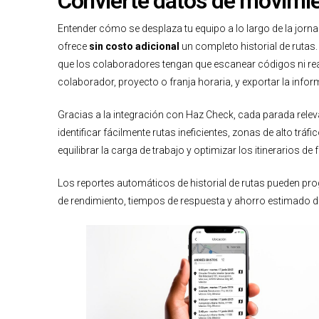
Convierte datos de movimie
Entender cómo se desplaza tu equipo a lo largo de la jor
ofrece
sin costo adicional
un completo historial de rutas
que los colaboradores tengan que escanear códigos ni real
colaborador, proyecto o franja horaria, y exportar la infor
Gracias a la integración con Haz Check, cada parada relev
identificar fácilmente rutas ineficientes, zonas de alto tr
equilibrar la carga de trabajo y optimizar los itinerarios 
Los reportes automáticos de historial de rutas pueden prog
de rendimiento, tiempos de respuesta y ahorro estimado d