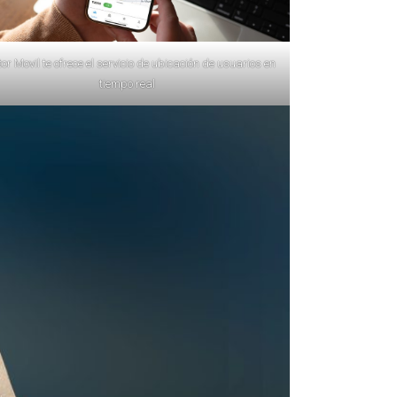
or Movil te ofrece el servicio de ubicación de usuarios en
tiempo real