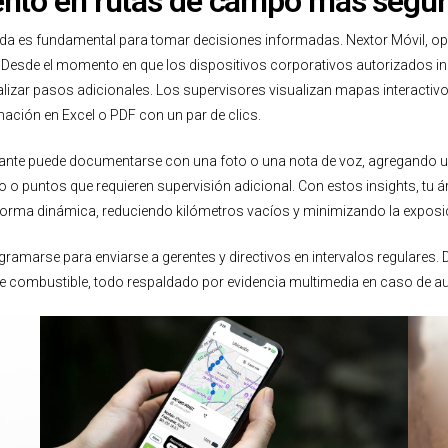
nto en rutas de campo más segura
nada es fundamental para tomar decisiones informadas. Nextor Móvil, op
. Desde el momento en que los dispositivos corporativos autorizados ins
izar pasos adicionales. Los supervisores visualizan mapas interactivos 
mación en Excel o PDF con un par de clics.
ante puede documentarse con una foto o una nota de voz, agregando un co
áfico o puntos que requieren supervisión adicional. Con estos insights, t
de forma dinámica, reduciendo kilómetros vacíos y minimizando la exposic
ramarse para enviarse a gerentes y directivos en intervalos regulares. 
e combustible, todo respaldado por evidencia multimedia en caso de au