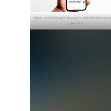
Nextor Movil te ofrece el servicio de ubicación de usuari
tiempo real