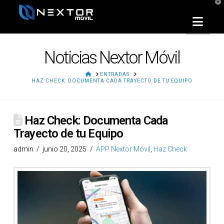
T
t
W
Nav
Noticias Nextor Móvil
HOME
ENTRADAS
HAZ CHECK: DOCUMENTA CADA TRAYECTO DE TU EQUIPO
Haz Check: Documenta Cada
Trayecto de tu Equipo
admin
junio 20, 2025
APP Nextor Móvil
,
Haz Check