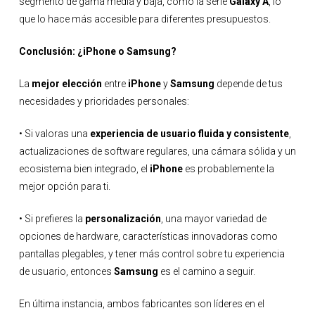
segmento de gama media y baja, como la serie
Galaxy A
, lo
que lo hace más accesible para diferentes presupuestos.
Conclusión: ¿iPhone o Samsung?
La
mejor elección
entre
iPhone
y
Samsung
depende de tus
necesidades y prioridades personales:
• Si valoras una
experiencia de usuario fluida y consistente
,
actualizaciones de software regulares, una cámara sólida y un
ecosistema bien integrado, el
iPhone
es probablemente la
mejor opción para ti.
• Si prefieres la
personalización
, una mayor variedad de
opciones de hardware, características innovadoras como
pantallas plegables, y tener más control sobre tu experiencia
de usuario, entonces
Samsung
es el camino a seguir.
En última instancia, ambos fabricantes son líderes en el