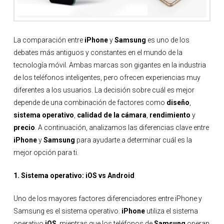
La comparación entre
iPhone
y
Samsung
es uno de los
debates más antiguos y constantes en el mundo de la
tecnología móvil. Ambas marcas son gigantes en la industria
de los teléfonos inteligentes, pero ofrecen experiencias muy
diferentes a los usuarios. La decisión sobre cuál es mejor
depende de una combinación de factores como
diseño
,
sistema operativo
,
calidad de la cámara
,
rendimiento
y
precio
. A continuación, analizamos las diferencias clave entre
iPhone
y
Samsung
para ayudarte a determinar cuál es la
mejor opción para ti.
1. Sistema operativo: iOS vs Android
Uno de los mayores factores diferenciadores entre iPhone y
Samsung es el sistema operativo.
iPhone
utiliza el sistema
operativo
iOS
, mientras que los teléfonos de
Samsung
operan