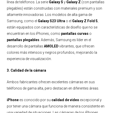
línea de teléfonos. La serie
Galaxy S
y
Galaxy Z
(con pantallas
plegables) están construidas con materiales premium y son
altamente innovadoras. Los modelos de alta gama de
Samsung, como el
Galaxy S23 Ultra
o el
Galaxy Z Fold 5
,
están equipados con características de diseño que no se
encuentran en los iPhones, como
pantallas curvas
o
pantallas plegables
. Además, Samsung es líder en el
desarrollo de pantallas
AMOLED
vibrantes, que ofrecen
colores más intensos y negros profundos, mejorando la
experiencia de visualización.
3. Calidad de la cámara
Ambos fabricantes ofrecen excelentes cámaras en sus
teléfonos de gama alta, pero destacan en diferentes áreas.
iPhone
es conocido por su
calidad de video
excepcional y
por tener una cámara que funciona de manera consistente en
una variedad de situaciones. Las cámaras de los iPhones,