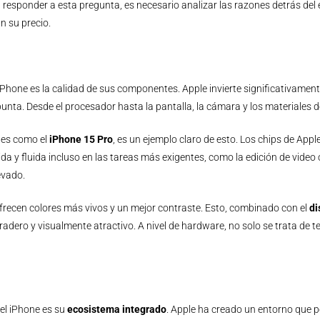
a responder a esta pregunta, es necesario analizar las razones detrás del 
n su precio.
l iPhone es la calidad de sus componentes. Apple invierte significativamen
nta. Desde el procesador hasta la pantalla, la cámara y los materiales de
tes como el
iPhone 15 Pro
, es un ejemplo claro de esto. Los chips de App
ida y fluida incluso en las tareas más exigentes, como la edición de vide
evado.
ofrecen colores más vivos y un mejor contraste. Esto, combinado con el
di
radero y visualmente atractivo. A nivel de hardware, no solo se trata de 
del iPhone es su
ecosistema integrado
. Apple ha creado un entorno que p