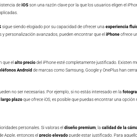
sistencia de
iOS
son una razón clave por la que los usuarios eligen el iPh
mplicadas.
S
sigue siendo elogiado por su capacidad de ofrecer una
experiencia flui
es y personalización avanzados, pueden encontrar que el
iPhone
ofrece un
n que el
alto precio
del iPhone esté completamente justificado. Existen m
eléfonos Android
de marcas como Samsung, Google y OnePlus han cerrado
eden no ser necesarias. Por ejemplo, si no estás interesado en la
fotogr
 largo plazo
que ofrece iOS, es posible que puedas encontrar una opción
ioridades personales. Si valoras el
diseño premium
, la
calidad de la cám
de Apple, entonces el
precio elevado
puede estar justificado. Para aquell