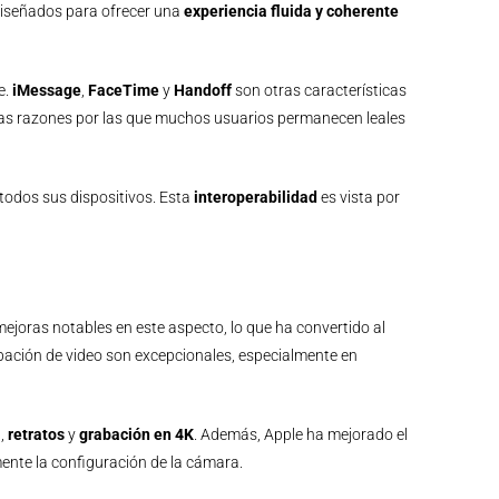
 diseñados para ofrecer una
experiencia fluida y coherente
e.
iMessage
,
FaceTime
y
Handoff
son otras características
e las razones por las que muchos usuarios permanecen leales
todos sus dispositivos. Esta
interoperabilidad
es vista por
joras notables en este aspecto, lo que ha convertido al
bación de video son excepcionales, especialmente en
a
,
retratos
y
grabación en 4K
. Además, Apple ha mejorado el
ente la configuración de la cámara.