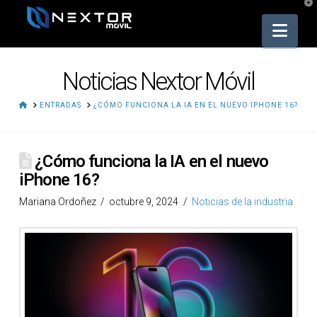
T
t
W
Nav
Noticias Nextor Móvil
HOME
ENTRADAS
¿CÓMO FUNCIONA LA IA EN EL NUEVO IPHONE 16?
¿Cómo funciona la IA en el nuevo
iPhone 16?
Mariana Ordoñez
octubre 9, 2024
Noticias de la industria